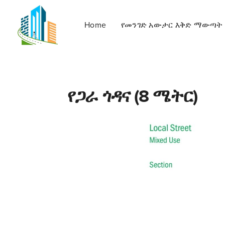
Home
የመንገድ አውታር እቅድ ማውጣት
የጋራ ጎዳና (8 ሜትር)