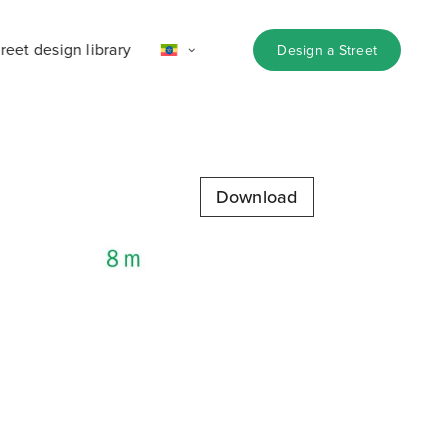
reet design library
Design a Street
Download