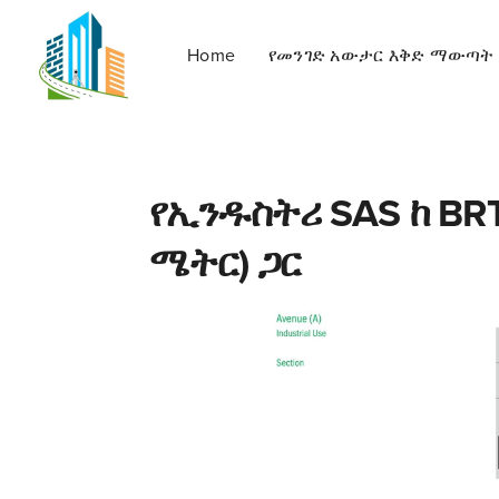
Home
የመንገድ አውታር እቅድ ማውጣት
የኢንዱስትሪ SAS ከ BRT
ሜትር) ጋር