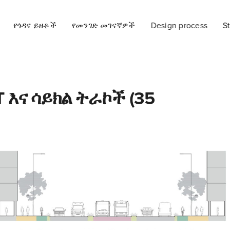
የጎዳና ይዘቶች
የመንገድ መገናኛዎች
Design process
St
 እና ሳይክል ትራኮች (35