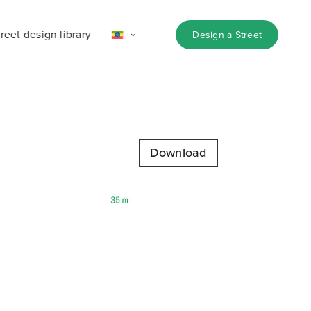
reet design library
Design a Street
Download